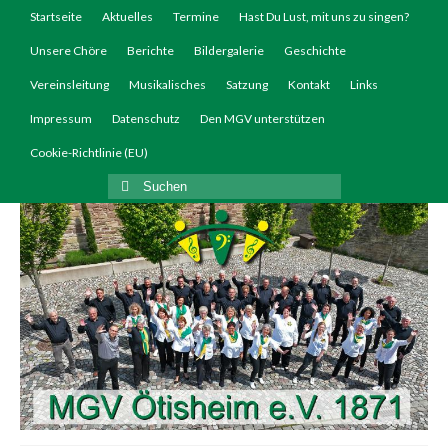
Startseite
Aktuelles
Termine
Hast Du Lust, mit uns zu singen?
Unsere Chöre
Berichte
Bildergalerie
Geschichte
Vereinsleitung
Musikalisches
Satzung
Kontakt
Links
Impressum
Datenschutz
Den MGV unterstützen
Cookie-Richtlinie (EU)
Suchen
nach: